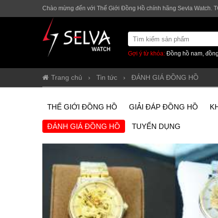
Chào mừng đến với Thế Giới Đồng Hồ chính hãng Sevla Watch. T
Gợi ý từ khóa:
Đồng hồ nam, đồng
Trang chủ
›
Tin tức
›
ĐÁNH GIÁ ĐỒNG HỒ
THẾ GIỚI ĐỒNG HỒ
GIẢI ĐÁP ĐỒNG HỒ
K
ĐÁNH GIÁ ĐỒNG HỒ
TUYỂN DỤNG