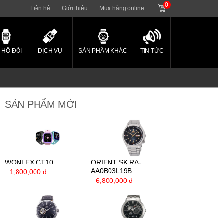
0
Liên hệ
Giới thiệu
Mua hàng online
 HỒ ĐÔI
DỊCH VỤ
SẢN PHẨM KHÁC
TIN TỨC
SẢN PHẨM MỚI
WONLEX CT10
ORIENT SK RA-
AA0B03L19B
1,800,000 đ
6,800,000 đ