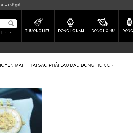
OP #1 về giá
THƯƠNG HIỆU
ĐỒNG HỒ NAM
ĐỒNG HỒ NỮ
ĐỒNG
 hồ nữ
HUYẾN MÃI
TẠI SAO PHẢI LAU DẦU ĐỒNG HỒ CƠ?