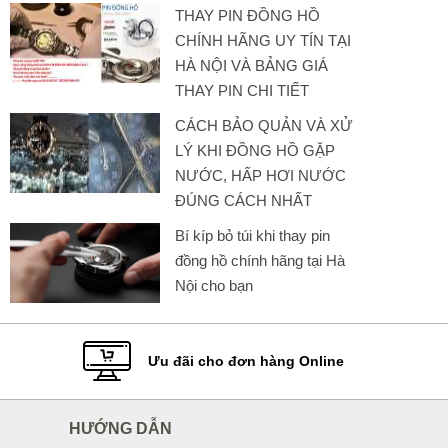
THAY PIN ĐỒNG HỒ
CHÍNH HÃNG UY TÍN TẠI
HÀ NỘI VÀ BẢNG GIÁ
THAY PIN CHI TIẾT
CÁCH BẢO QUẢN VÀ XỬ
LÝ KHI ĐỒNG HỒ GẶP
NƯỚC, HẤP HƠI NƯỚC
ĐÚNG CÁCH NHẤT
Bí kíp bỏ túi khi thay pin
đồng hồ chính hãng tại Hà
Nội cho bạn
Ưu đãi cho đơn hàng Online
HƯỚNG DẪN